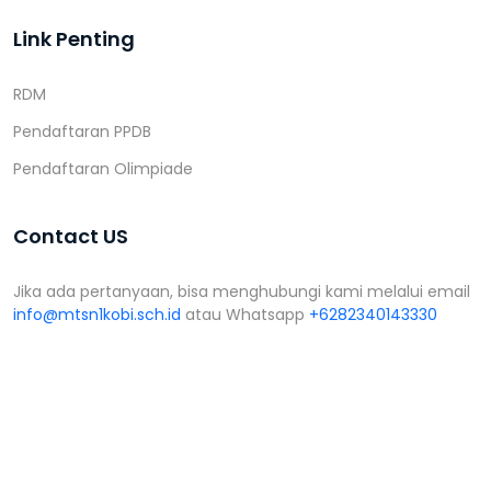
Link Penting
RDM
Pendaftaran PPDB
Pendaftaran Olimpiade
Contact US
Jika ada pertanyaan, bisa menghubungi kami melalui email
info@mtsn1kobi.sch.id
atau Whatsapp
+6282340143330
Designed and Developed by
Bimasoft